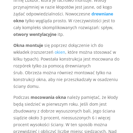
firmę Luxbor, która je fachowo montuje. Wtedy
przynajmniej w razie kłopotów jest jasne, od kogo
żądać odpowiedzialności. Nowoczesne
drewniane
okno
tylko wygląda prosto. W rzeczywistości jest to
cały kompleks skomplikowanych rozwiązań: spływ,
otwory wentylacyjne
itp.
Okna montuje
się poprzez dołączenie ich do
wkładek (rozszerzeń
okien
, które można stosować w
kilku typach). Powstała konstrukcja jest mocowana do
rozpórek tylko za pomocą drewnianych
śrub. Obrzeża można również montować tylko na
konstrukcji okna, aby nie przeszkadzały w osadzeniu
ściany domu.
Podczas
mocowania okna
należy pamiętać, że kłody
będą siedzieć w pierwszym roku. Jeśli dom jest
zbudowany z dobrze wysuszonych bali, jego ściana
siądzie około 3 procent, nieosuszonych 6 i więcej
procent wysokości ściany. W ten sposób można
przewidzieć i obliczyć liczbę miejsc siedzących. Nad