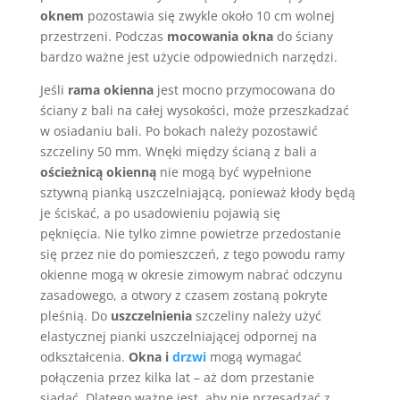
oknem
pozostawia się zwykle około 10 cm wolnej
przestrzeni. Podczas
mocowania okna
do ściany
bardzo ważne jest użycie odpowiednich narzędzi.
Jeśli
rama okienna
jest mocno przymocowana do
ściany z bali na całej wysokości, może przeszkadzać
w osiadaniu bali. Po bokach należy pozostawić
szczeliny 50 mm. Wnęki między ścianą z bali a
ościeżnicą okienną
nie mogą być wypełnione
sztywną pianką uszczelniającą, ponieważ kłody będą
je ściskać, a po usadowieniu pojawią się
pęknięcia. Nie tylko zimne powietrze przedostanie
się przez nie do pomieszczeń, z tego powodu ramy
okienne mogą w okresie zimowym nabrać odczynu
zasadowego, a otwory z czasem zostaną pokryte
pleśnią. Do
uszczelnienia
szczeliny należy użyć
elastycznej pianki uszczelniającej odpornej na
odkształcenia.
Okna i
drzwi
mogą wymagać
połączenia przez kilka lat – aż dom przestanie
siadać. Dlatego ważne jest, aby nie przesadzać z