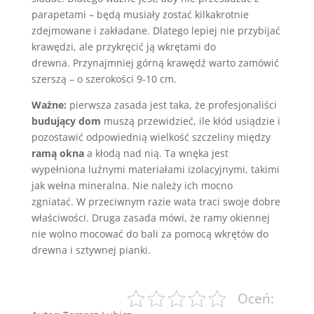
parapetami – będą musiały zostać kilkakrotnie
zdejmowane i zakładane. Dlatego lepiej nie przybijać
krawędzi, ale przykręcić ją wkrętami do
drewna. Przynajmniej górną krawędź warto zamówić
szerszą – o szerokości 9-10 cm.
Ważne:
pierwsza zasada jest taka, że ​​profesjonaliści
budujący dom
muszą przewidzieć, ile kłód usiądzie i
pozostawić odpowiednią wielkość szczeliny między
ramą okna
a kłodą nad nią. Ta wnęka jest
wypełniona luźnymi materiałami izolacyjnymi, takimi
jak wełna mineralna. Nie należy ich mocno
zgniatać. W przeciwnym razie wata traci swoje dobre
właściwości. Druga zasada mówi, że ramy okiennej
nie wolno mocować do bali za pomocą wkrętów do
drewna i sztywnej pianki.
Oceń: