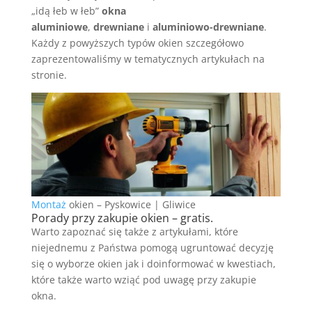
„idą łeb w łeb”
okna
aluminiowe
,
drewniane
i
aluminiowo-drewniane
.
Każdy z powyższych typów okien szczegółowo
zaprezentowaliśmy w tematycznych artykułach na
stronie.
Montaż
okien – Pyskowice | Gliwice
Porady przy zakupie okien – gratis.
Warto zapoznać się także z artykułami, które
niejednemu z Państwa pomogą ugruntować decyzję
się o wyborze okien jak i doinformować w kwestiach,
które także warto wziąć pod uwagę przy zakupie
okna.