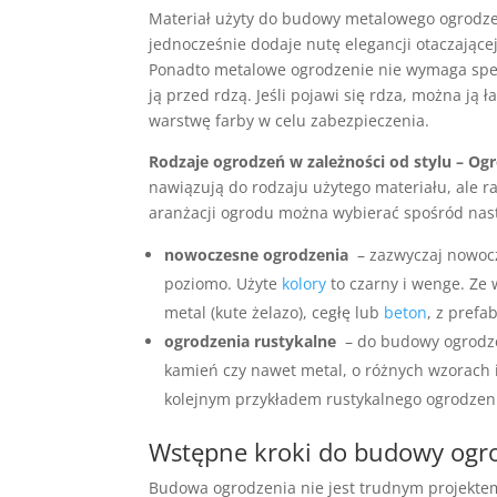
Materiał użyty do budowy metalowego ogrodzen
jednocześnie dodaje nutę elegancji otaczającej
Ponadto metalowe ogrodzenie nie wymaga specj
ją przed rdzą. Jeśli pojawi się rdza, można ją
warstwę farby w celu zabezpieczenia.
Rodzaje ogrodzeń w zależności od stylu – Og
nawiązują do rodzaju użytego materiału, ale ra
aranżacji ogrodu można wybierać spośród nas
nowoczesne ogrodzenia
– zazwyczaj nowocze
poziomo. Użyte
kolory
to czarny i wenge. Ze
metal (kute żelazo), cegłę lub
beton
, z pref
ogrodzenia rustykalne
– do budowy ogrodzen
kamień czy nawet metal, o różnych wzorach 
kolejnym przykładem rustykalnego ogrodzen
Wstępne kroki do budowy ogr
Budowa ogrodzenia nie jest trudnym projektem