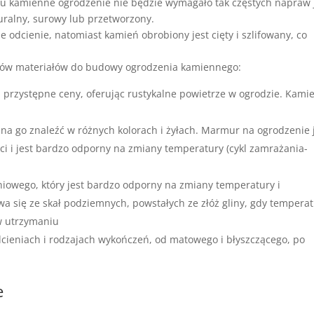
u kamienne ogrodzenie nie będzie wymagało tak częstych napraw 
ralny, surowy lub przetworzony.
 odcienie, natomiast kamień obrobiony jest cięty i szlifowany, co
antów materiałów do budowy ogrodzenia kamiennego:
 przystępne ceny, oferując rustykalne powietrze w ogrodzie. Kami
na go znaleźć w różnych kolorach i żyłach. Marmur na ogrodzenie 
ci i jest bardzo odporny na zmiany temperatury (cykl zamrażania-
niowego, który jest bardzo odporny na zmiany temperatury i
ywa się ze skał podziemnych, powstałych ze złóż gliny, gdy tempera
 w utrzymaniu
cieniach i rodzajach wykończeń, od matowego i błyszczącego, po
e