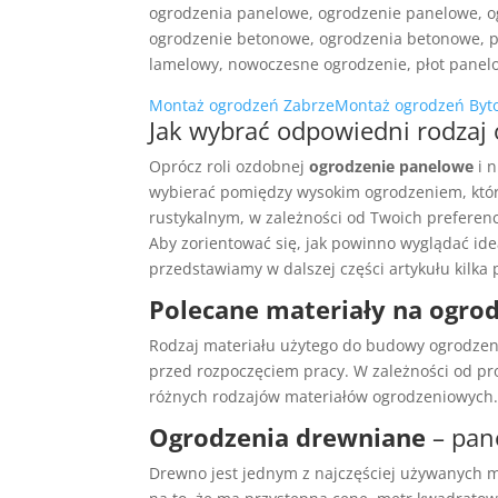
ogrodzenia panelowe, ogrodzenie panelowe, o
ogrodzenie betonowe, ogrodzenia betonowe, p
lamelowy, nowoczesne ogrodzenie, płot panel
Montaż ogrodzeń Zabrze
Montaż ogrodzeń By
Jak wybrać odpowiedni rodzaj 
Oprócz roli ozdobnej
ogrodzenie panelowe
i n
wybierać pomiędzy wysokim ogrodzeniem, któ
rustykalnym, w zależności od Twoich preferencj
Aby zorientować się, jak powinno wyglądać id
przedstawiamy w dalszej części artykułu kilk
Polecane materiały na ogro
Rodzaj materiału użytego do budowy ogrodzeni
przed rozpoczęciem pracy. W zależności od pr
różnych rodzajów materiałów ogrodzeniowych
Ogrodzenia drewniane
– pan
Drewno jest jednym z najczęściej używanych m