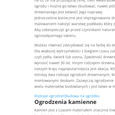
na to, że ma przystępną cenę, metr kwadratowy
ogrodu i można go łatwo zbudować, nawet jeśli
drewnianego jest łatwość jego naprawy.
Jednocześnie konieczne jest impregnowanie dre
malowaniem nałożyć warstwę podkładu który z
Aby zabezpieczyć go przed czynnikami natura
ognioodpornego lakieru.
Możesz również zdecydować się na farbę do dr
Dla większej wytrzymałości z biegiem czasu z
czyli jodła, świerk lub sosna. Żywotność dre
wynosić nawet 30 lat. Innym rodzajem drewna, 
naszym kraju najpopularniejsza jest akacja, kt
Istnieją dwa rodzaje ogrodzeń drewnianych, 
montowanymi deskami. Zazwyczaj ogrodzenie d
wielu materiałów budowlanych i jest łatwe w 
Rodzaje ogrodzeń
Budowa na ogródku
Ogrodzenia kamienne
Kamień jest z czasem materiałem znacznie trwa