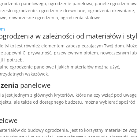
grodzenia panelowego, ogrodzenie panelowa, panele ogrodzeniow
rzeslo ogrodzenie, ogrodzenie drewniane, ogrodzenia drewniane, 
owe, nowoczesne ogrodzenia, ogrodzenia stalowe.
tom
ogrodzenia w zależności od materiałów i sty
ie tylko jest również elementem zabezpieczającym Twój dom. Moż
re zapewni Ci prywatność, przewiewnym płotem, nowoczesnym lu
i i potrzeb.
ealne ogrodzenie panelowe i jakich materiałów można użyć,
a przydatnych wskazówek.
dzenia
panelowe
a jest jednym z głównych kryteriów, które należy wziąć pod uwagę
ojektu, ale także od dostępnego budżetu, można wybierać spośród
.
elowe
ateriałów do budowy ogrodzenia. Jest to korzystny materiał ze wz