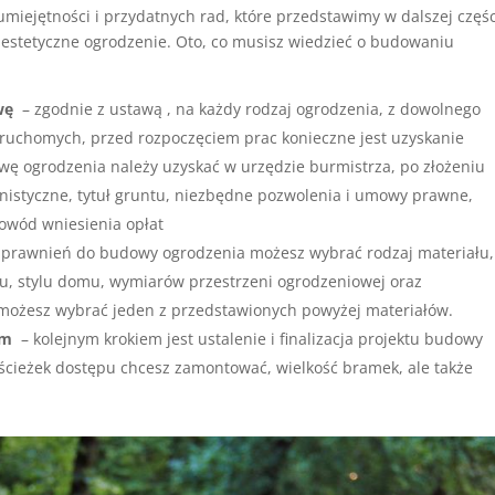
umiejętności i przydatnych rad, które przedstawimy w dalszej częśc
 estetyczne ogrodzenie. Oto, co musisz wiedzieć o budowaniu
wę
– zgodnie z ustawą , na każdy rodzaj ogrodzenia, z dowolnego
 ruchomych, przed rozpoczęciem prac konieczne jest uzyskanie
ę ogrodzenia należy uzyskać w urzędzie burmistrza, po złożeniu
styczne, tytuł gruntu, niezbędne pozwolenia i umowy prawne,
owód wniesienia opłat
prawnień do budowy ogrodzenia możesz wybrać rodzaj materiału,
tu, stylu domu, wymiarów przestrzeni ogrodzeniowej oraz
 możesz wybrać jeden z przedstawionych powyżej materiałów.
am
– kolejnym krokiem jest ustalenie i finalizacja projektu budowy
e ścieżek dostępu chcesz zamontować, wielkość bramek, ale także