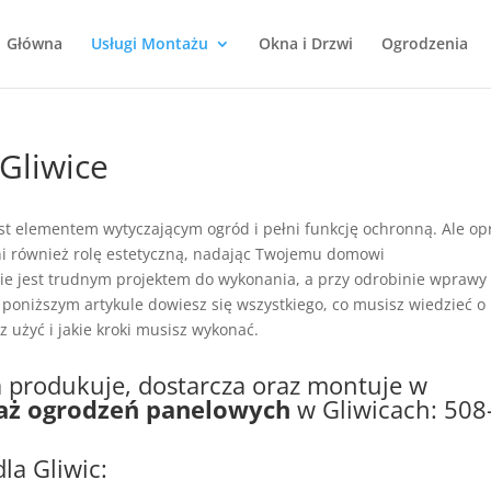
Główna
Usługi Montażu
Okna i Drzwi
Ogrodzenia
Gliwice
st elementem wytyczającym ogród i pełni funkcję ochronną. Ale op
i również rolę estetyczną, nadając Twojemu domowi
e jest trudnym projektem do wykonania, a przy odrobinie wprawy
poniższym artykule dowiesz się wszystkiego, co musisz wiedzieć o
z użyć i jakie kroki musisz wykonać.
a produkuje, dostarcza oraz montuje w
ż ogrodzeń panelowych
w Gliwicach:
508
la Gliwic: