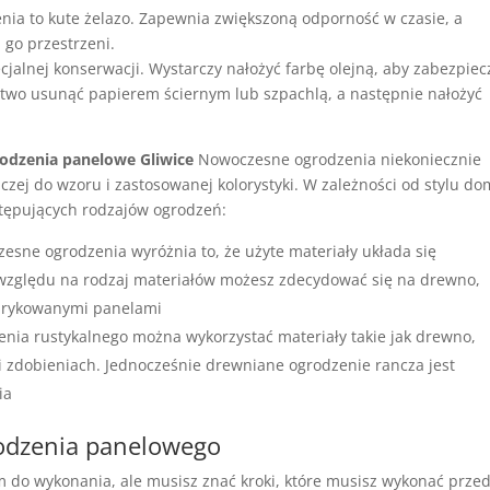
ia to kute żelazo. Zapewnia zwiększoną odporność w czasie, a
 go przestrzeni.
alnej konserwacji. Wystarczy nałożyć farbę olejną, aby zabezpiec
 łatwo usunąć papierem ściernym lub szpachlą, a następnie nałożyć
rodzenia panelowe Gliwice
Nowoczesne ogrodzenia niekoniecznie
czej do wzoru i zastosowanej kolorystyki. W zależności od stylu do
tępujących rodzajów ogrodzeń:
sne ogrodzenia wyróżnia to, że użyte materiały układa się
 względu na rodzaj materiałów możesz zdecydować się na drewno,
abrykowanymi panelami
ia rustykalnego można wykorzystać materiały takie jak drewno,
i zdobieniach. Jednocześnie drewniane ogrodzenie rancza jest
ia
odzenia panelowego
 do wykonania, ale musisz znać kroki, które musisz wykonać prze