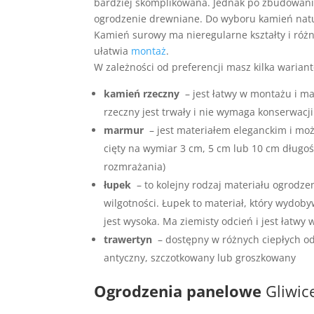
bardziej skomplikowana. Jednak po zbudowani
ogrodzenie drewniane. Do wyboru kamień natu
Kamień surowy ma nieregularne kształty i różne
ułatwia
montaż
.
W zależności od preferencji masz kilka wari
kamień rzeczny
– jest łatwy w montażu i ma
rzeczny jest trwały i nie wymaga konserwacji
marmur
– jest materiałem eleganckim i moż
cięty na wymiar 3 cm, 5 cm lub 10 cm długoś
rozmrażania)
łupek
– to kolejny rodzaj materiału ogrodze
wilgotności. Łupek to materiał, który wydob
jest wysoka. Ma ziemisty odcień i jest łatwy
trawertyn
– dostępny w różnych ciepłych od
antyczny, szczotkowany lub groszkowany
Ogrodzenia panelowe
Gliwic