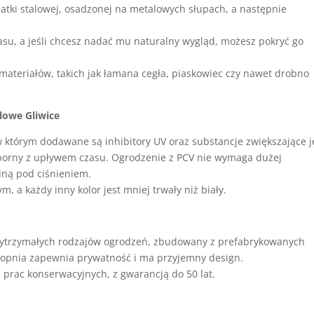
atki stalowej, osadzonej na metalowych słupach, a następnie
zasu, a jeśli chcesz nadać mu naturalny wygląd, możesz pokryć go
materiałów, takich jak łamana cegła, piaskowiec czy nawet drobno
lowe Gliwice
w którym dodawane są inhibitory UV oraz substancje zwiększające 
dporny z upływem czasu. Ogrodzenie z PCV nie wymaga dużej
dną pod ciśnieniem.
m, a każdy inny kolor jest mniej trwały niż biały.
wytrzymałych rodzajów ogrodzeń, zbudowany z prefabrykowanych
stopnia zapewnia prywatność i ma przyjemny design.
prac konserwacyjnych, z gwarancją do 50 lat.