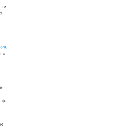
e ze
do
tonu
ntu
ie
zaju
ne