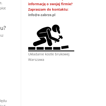
e,
informację o swojej firmie?
płot
Zapraszam do kontaktu:
info@e-zabrze.pl
lu?
esz
b
Układanie kostki brukowej
Warszawa
ględu