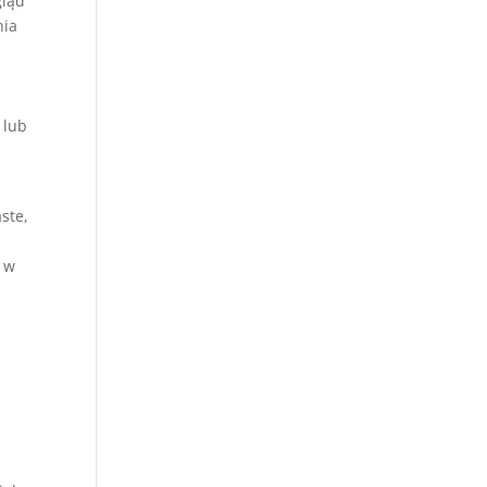
gląd
nia
 lub
ste,
, w
a