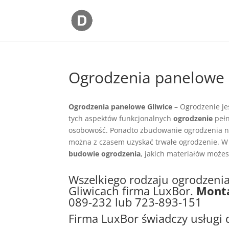
Ogrodzenia panelowe 
Ogrodzenia panelowe Gliwice
– Ogrodzenie je
tych aspektów funkcjonalnych
ogrodzenie
pełn
osobowość. Ponadto zbudowanie ogrodzenia ni
można z czasem uzyskać trwałe ogrodzenie. W 
budowie ogrodzenia
, jakich materiałów możes
Wszelkiego rodzaju ogrodzeni
Gliwicach firma LuxBor.
Monta
089-232
lub
723-893-151
Firma LuxBor świadczy usługi d