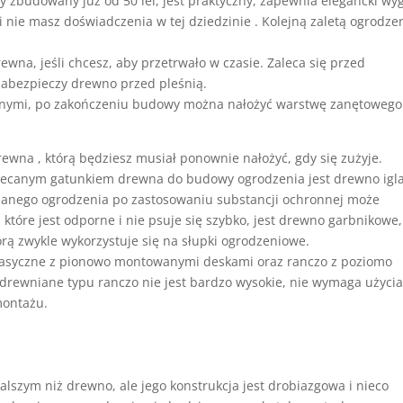
 zbudowany już od 50 lei, jest praktyczny, zapewnia elegancki wy
 nie masz doświadczenia w tej dziedzinie . Kolejną zaletą ogrodze
wna, jeśli chcesz, aby przetrwało w czasie. Zaleca się przed
abezpieczy drewno przed pleśnią.
lnymi, po zakończeniu budowy można nałożyć warstwę zanętowego
ewna , którą będziesz musiał ponownie nałożyć, gdy się zużyje.
alecanym gatunkiem drewna do budowy ogrodzenia jest drewno igla
wnianego ogrodzenia po zastosowaniu substancji ochronnej może
które jest odporne i nie psuje się szybko, jest drewno garbnikowe
órą zwykle wykorzystuje się na słupki ogrodzeniowe.
klasyczne z pionowo montowanymi deskami oraz ranczo z poziomo
rewniane typu ranczo nie jest bardzo wysokie, nie wymaga użyci
montażu.
lszym niż drewno, ale jego konstrukcja jest drobiazgowa i nieco